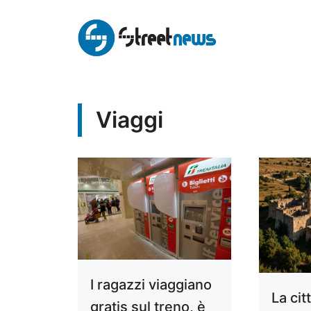
Vai
al
contenuto
Viaggi
I ragazzi viaggiano
La cit
gratis sul treno, è