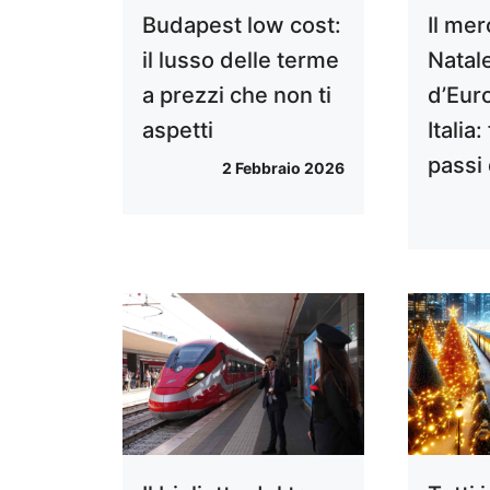
Budapest low cost:
Il mer
il lusso delle terme
Natale
a prezzi che non ti
d’Euro
aspetti
Italia
passi 
2 Febbraio 2026