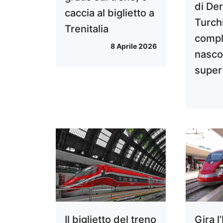
di De
caccia al biglietto a
Turchi
Trenitalia
comp
8 Aprile 2026
nasco
super
Il biglietto del treno
Gira l’