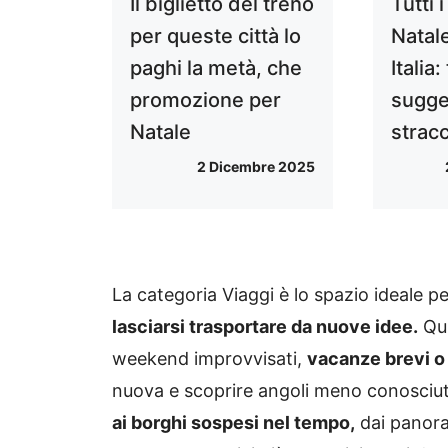
Il biglietto del treno
Tutti i
per queste città lo
Natale
paghi la metà, che
Italia:
promozione per
sugges
Natale
stracc
2 Dicembre 2025
La categoria Viaggi è lo spazio ideale p
lasciarsi trasportare da nuove idee.
Qui
weekend improvvisati,
vacanze brevi o 
nuova e scoprire angoli meno conosciuti
ai borghi sospesi nel tempo,
dai panoram