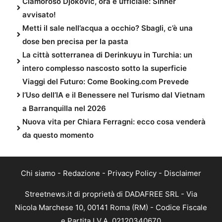
Clamoroso Djokovic, ora è ufficiale: Sinner
avvisato!
Metti il sale nell’acqua a occhio? Sbagli, c’è una
dose ben precisa per la pasta
La città sotterranea di Derinkuyu in Turchia: un
intero complesso nascosto sotto la superficie
Viaggi del Futuro: Come Booking.com Prevede
l’Uso dell’IA e il Benessere nel Turismo dal Vietnam
a Barranquilla nel 2026
Nuova vita per Chiara Ferragni: ecco cosa venderà
da questo momento
Chi siamo
-
Redazione
-
Privacy Policy
-
Disclaimer
Streetnews.it di proprietà di DADAFREE SRL - Via
Nicola Marchese 10, 00141 Roma (RM) - Codice Fiscale
e Partita I.V.A. 02120340670