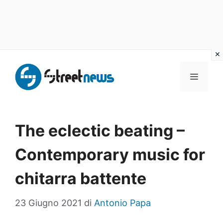
Vai
al
MENU
contenuto
The eclectic beating –
Contemporary music for
chitarra battente
23 Giugno 2021
di
Antonio Papa