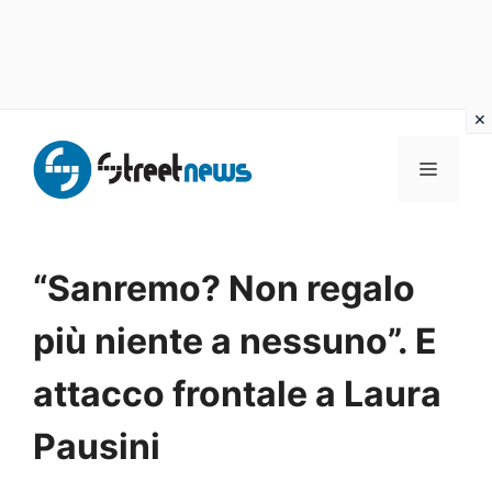
Vai
al
MENU
contenuto
“Sanremo? Non regalo
più niente a nessuno”. E
attacco frontale a Laura
Pausini