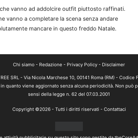
che vanno ad addolcire outfit piuttosto raffinati.
che vanno a completare la scena senza andare
solutamente mancare in questo freddo Natale.
Chi siamo
-
Redazione
-
Privacy Policy
-
Disclaimer
FREE SRL - Via Nicola Marchese 10, 00141 Roma (RM) - Codice F
, in quanto viene aggiornato senza alcuna periodicità. Non può p
sensi della legge n. 62 del 07.03.2001
Copyright ©2026 - Tutti i diritti riservati -
Contattaci
e attività pubblicitarie su questo sito sono gestite da theCoreA