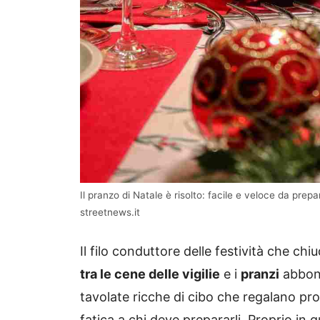
Il pranzo di Natale è risolto: facile e veloce da pre
streetnews.it
Il filo conduttore delle festività che c
tra le cene delle vigilie
e i
pranzi
abbon
tavolate ricche di cibo che regalano pr
fatica a chi deve prepararli. Proprio in qu