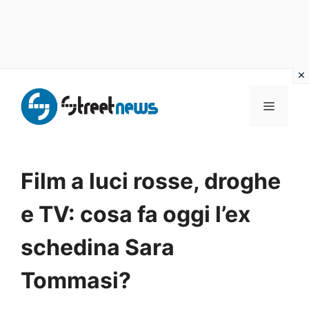
Vai
al
MENU
contenuto
Film a luci rosse, droghe
e TV: cosa fa oggi l’ex
schedina Sara
Tommasi?